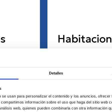
Habitaciones y
armarios
Descansar y sentirse
Detalles
bien en tu habitación
s
es muy importante,
b se usan para personalizar el contenido y los anuncios, ofrecer
tenemos habitaciones,
s, compartimos información sobre el uso que haga del sitio web 
 análisis web, quienes pueden combinarla con otra información q
camas, mesitas de