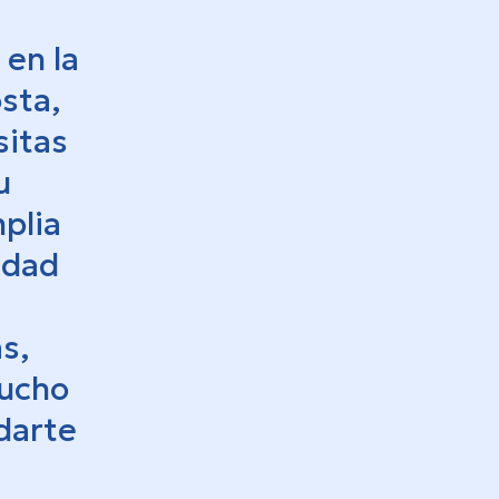
 en la
sta,
sitas
u
plia
idad
s,
mucho
darte