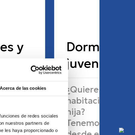
Dormitorio
juvenil
¿Quieres redecorar la
Acerca de las cookies
habitación de tu hijo o
hija?
 funciones de redes sociales
Tenemos lo que buscas,
con nuestros partners de
ue les haya proporcionado o
desde el diseño que