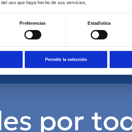
r del uso que haya hecho de sus servicios.
noche, cómodas,
armarios, ropa de cama
Preferencias
Estadística
y colchones, así como
almohadas.
Permitir la selección
es por tod