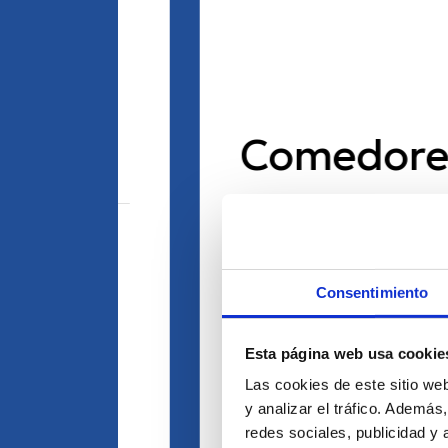
Comedores
Tenemos varios tipos
de muebles, mesas,
Consentimiento
estantes, sillas, todo lo
que necesitas para
Esta página web usa cookie
tener un comedor
Las cookies de este sitio we
y analizar el tráfico. Ademá
como el que tú quieres.
redes sociales, publicidad y